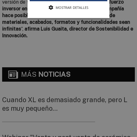
versión de todas sus marcas: “
El importante esfuerzo
MOSTRAR DETALLES
inversor en investigación y desarrollo de la compañía
hace posible que las colecciones presentadas de
materiales, acabados, formatos y funcionalidades sean
infinitas
”,
afirma Luis Guaita, director de Sostenibilidad e
Innovación.
MÁS
NOTICIAS
Cuando XL es demasiado grande, pero L
es muy pequeño…