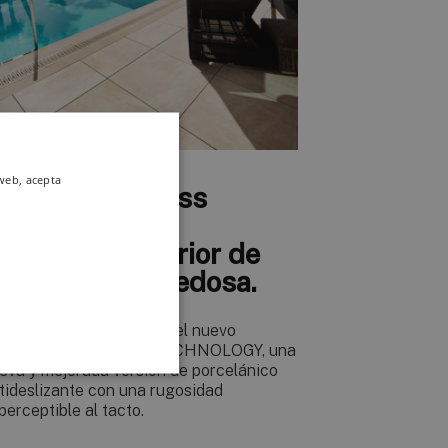
 web, acepta
ntislip Shoeless
echnology: el
avimento exterior de
extura extra-sedosa.
raben lanza al mercado el nuevo
TISLIP SHOELESS TECHNOLOGY, una
eva y mejorada versión de porcelánico
tideslizante con una rugosidad
perceptible al tacto.