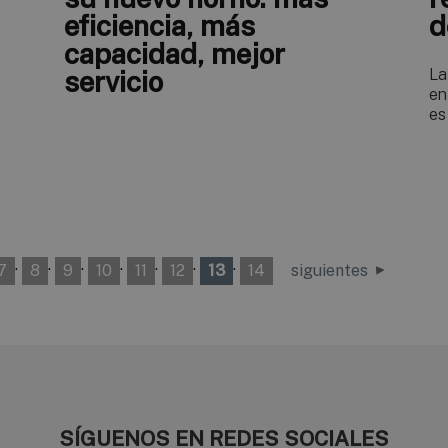
eficiencia, más
d
capacidad, mejor
servicio
La
en
es
·
·
·
·
·
·
·
7
8
9
10
11
12
13
14
siguientes
SÍGUENOS EN REDES SOCIALES