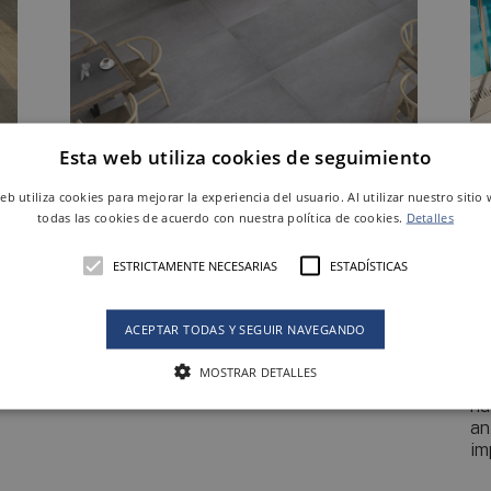
Esta web utiliza cookies de seguimiento
web utiliza cookies para mejorar la experiencia del usuario. Al utilizar nuestro sitio
Cuando XL es
A
todas las cookies de acuerdo con nuestra política de cookies.
Detalles
demasiado grande, pero
T
ESTRICTAMENTE NECESARIAS
ESTADÍSTICAS
L es muy pequeño…
p
t
ACEPTAR TODAS Y SEGUIR NAVEGANDO
o,
Keraben presenta sus nuevos formatos
Premium, que fusionan diseño, estilo,
Ke
MOSTRAR DETALLES
s.
naturalidad y elegancia en grandes dosis.
AN
nu
an
im