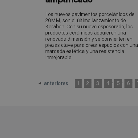
Los nuevos pavimentos porcelánicos de
20MM, son el último lanzamiento de
Keraben. Con su nuevo espesorado, los
productos cerámicos adquieren una
renovada dimensión y se convierten en
piezas clave para crear espacios con una
marcada estética y una resistencia
inmejorable.
·
·
·
·
·
·
anteriores
1
2
3
4
5
6