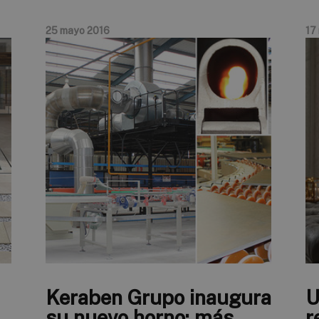
25 mayo 2016
17
Keraben Grupo inaugura
U
su nuevo horno: más
r