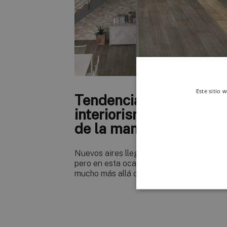
Este sitio 
Tendencias en
interiorismo cerámico
de la mano de Keraben
Nuevos aires llegan en producto cerámic
pero en esta ocasión las novedades van
mucho más allá de las propias coleccione