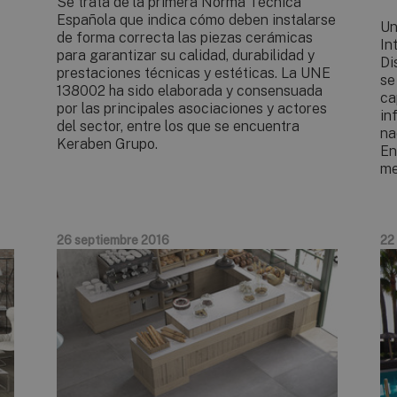
Se trata de la primera Norma Técnica
Española que indica cómo deben instalarse
Un
de forma correcta las piezas cerámicas
In
para garantizar su calidad, durabilidad y
Di
prestaciones técnicas y estéticas. La UNE
se
138002 ha sido elaborada y consensuada
ca
por las principales asociaciones y actores
in
del sector, entre los que se encuentra
na
Keraben Grupo.
En
me
26 septiembre 2016
22 