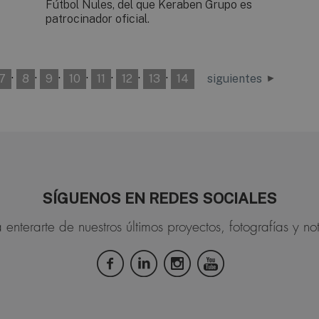
Fútbol Nules, del que Keraben Grupo es
patrocinador oficial.
·
·
·
·
·
·
·
7
8
9
10
11
12
13
14
siguientes
SÍGUENOS EN REDES SOCIALES
 enterarte de nuestros últimos proyectos, fotografías y not