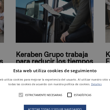
Keraben Grupo trabaja
K
s
para reducir los tiempos
E
de espera de los
j
Esta web utiliza cookies de seguimiento
transportistas
i
web utiliza cookies para mejorar la experiencia del usuario. Al utilizar nuestro sitio
d
todas las cookies de acuerdo con nuestra política de cookies.
Detalles
es,
En aras de mejora de la eficiencia, la
ulo
compañía ha puesto en marcha el proyecto
El
ESTRICTAMENTE NECESARIAS
ESTADÍSTICAS
Truckload, una solución para la reserva de
ju
hora de carga mediante la cita previa que
Ke
om
va a permitir a clientes y transpor­tistas
y 
ACEPTAR TODAS Y SEGUIR NAVEGANDO