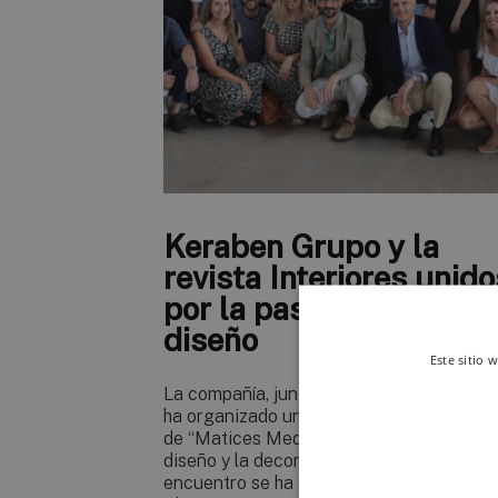
Keraben Grupo y la
revista Interiores unido
por la pasión por el
diseño
Este sitio 
La compañía, junto con la revista Interior
ha organizado una jornada que bajo el tít
de “Matices Mediterráneo” ha unido el
diseño y la decoración de interiores. El
encuentro se ha celebrado en el showro