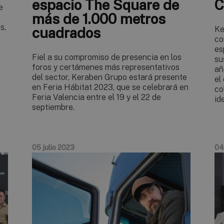
espacio The Square de
C
e
más de 1.000 metros
s,
cuadrados
Ke
co
es
Fiel a su compromiso de presencia en los
su
foros y certámenes más representativos
añ
del sector, Keraben Grupo estará presente
el
en Feria Hábitat 2023, que se celebrará en
co
Feria Valencia entre el 19 y el 22 de
id
septiembre.
05 julio 2023
04