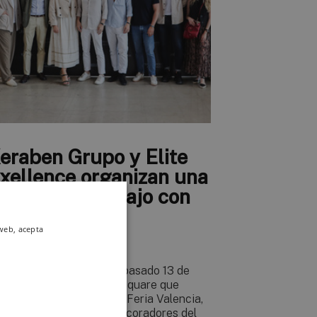
eraben Grupo y Elite
xellence organizan una
ornada de trabajo con
nterioristas y
 web, acepta
ecoradores
 encuentro tuvo lugar el pasado 13 de
nio en el showroom The Square que
raben Grupo dispone en Feria Valencia,
reunió a interioristas y decoradores del