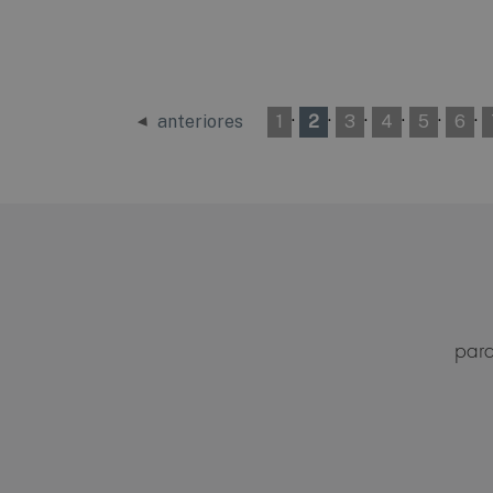
·
·
·
·
·
·
anteriores
1
2
3
4
5
6
para