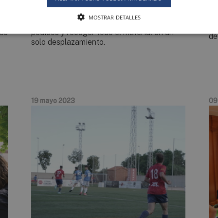
en
tener prioridad a la hora de cargar. Además,
ám
los transportistas que trabajan para
co
MOSTRAR DETALLES
distintos clientes podrán también agrupar
te
tos
pedidos y recoger todo el material en un
de
solo desplazamiento.
19 mayo 2023
09