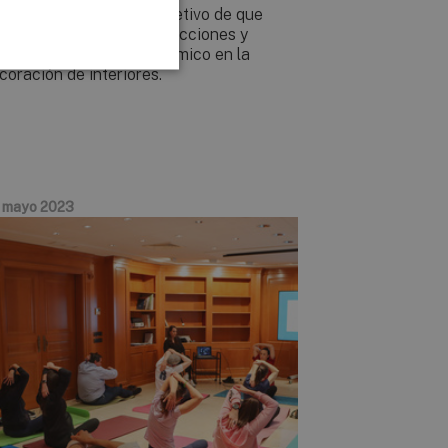
bito nacional, con el objetivo de que
nocieran las últimas colecciones y
ndencias del sector cerámico en la
coración de interiores.
 mayo 2023