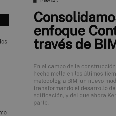
17 nov 2017
Consolidamo
enfoque Cont
través de BI
ios
En el campo de la construcción
hecho mella en los últimos tiem
metodología BIM, un nuevo mode
transformando el desarrollo de
edificación, y del que ahora K
parte.
smo