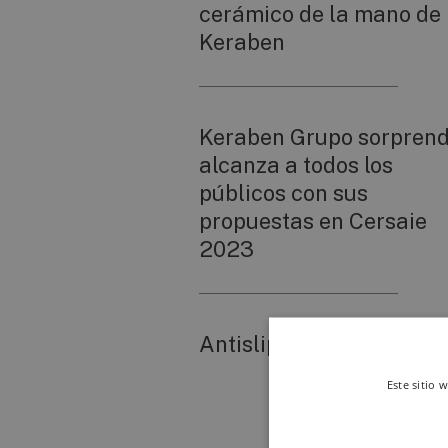
cerámico de la mano de
Keraben
Keraben Grupo sorprend
alcanza a todos los
públicos con sus
propuestas en Cersaie
2023
Antislip Shoeless... PLU
Este sitio 