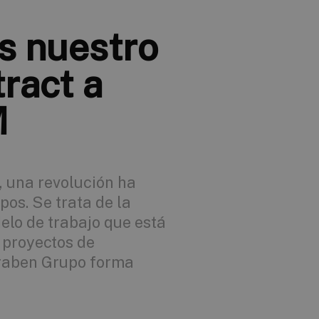
s nuestro
ract a
M
, una revolución ha
pos. Se trata de la
lo de trabajo que está
 proyectos de
eraben Grupo forma