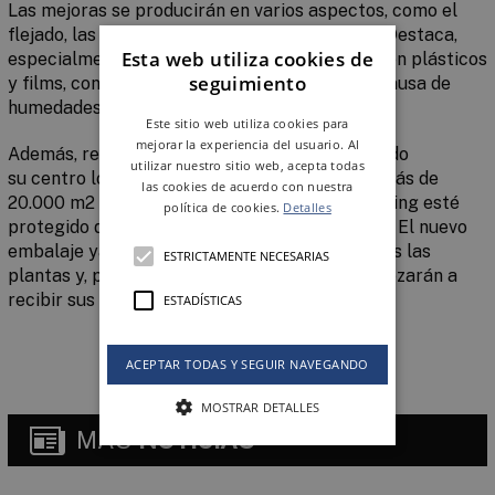
Las mejoras se producirán en varios aspectos, como el
flejado, las cantoneras y los plásticos y films. Destaca,
Esta web utiliza cookies de
especialmente, el aumento del grosor (galga) en plásticos
seguimiento
y films, con el objetivo de evitar deterioros a causa de
humedades y de la degradación del cartón.
Este sitio web utiliza cookies para
mejorar la experiencia del usuario. Al
Además, recientemente, la compañía ha techado
utilizar nuestro sitio web, acepta todas
su
centro logístico de Nules
, un cobertizo de
más de
las cookies de acuerdo con nuestra
20.000 m
2
que permite que el material de picking esté
política de cookies.
Detalles
protegido de las inclemencias meteorológicas. El nuevo
embalaje ya se está empezando a usar en todas las
ESTRICTAMENTE NECESARIAS
plantas y, poco a poco, todos los clientes empezarán a
recibir sus pedidos en pallets azules.
ESTADÍSTICAS
ACEPTAR TODAS Y SEGUIR NAVEGANDO
MOSTRAR DETALLES
MÁS
NOTICIAS