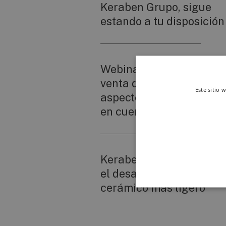
Keraben Grupo, sigue
estando a tu disposición
Webinar "Venta y post-
venta de cerámica,
Este sitio 
aspectos técnicos a tene
en cuenta"
Keraben Grupo trabaja 
el desarrollo de un
cerámico más ligero