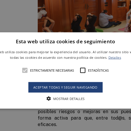
Esta web utiliza cookies de seguimiento
web utiliza cookies para mejorar la experiencia del usuario. Al utilizar nuestro sitio
r
todas las cookies de acuerdo con nuestra política de cookies.
Detalles
ESTRICTAMENTE NECESARIAS
ESTADÍSTICAS
ACEPTAR TODAS Y SEGUIR NAVEGANDO
en
Una cultura de seguridad y salud sólida es
derecho a un entorno de trabajo seguro 
MOSTRAR DETALLES
personas que forman una empresa puedan 
posibles riesgos o mejoras en sus pues
forma activa para que, entre tod@s, s
eficaces.