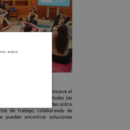
 web, acepta
 aquella en la que se promueve el
y saludable, en el que todas las
compartir sus inquietudes sobre
tos de trabajo, colaborando de
e puedan encontrar soluciones