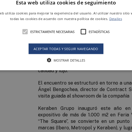
Esta web utiliza cookies de seguimiento
web utiliza cookies para mejorar la experiencia del usuario. Al utilizar nuestro sitio
todas las cookies de acuerdo con nuestra política de cookies.
Detalles
Elite Excellence - Federación Española del
ESTRICTAMENTE NECESARIAS
ESTADÍSTICAS
reconocida por el Ministerio del Interio
seleccionadas de alta gama y lujo, ent
ACEPTAR TODAS Y SEGUIR NAVEGANDO
Grupo. El objetivo de esta federación es a
de nuevas ideas y propuestas y dar respa
MOSTRAR DETALLES
que les permitan desarrollar su trabajo 
calidad y lujo.
El encuentro se estructuró en torno a un
Ángel Bengochea
,
director de Contract 
visita guiada al showroom de la compañía
Keraben Grupo inauguró este año en
expositivo de más de 1.000 m
2
en Feria 
“
The Square
”, se convierte en un punto
marcas (Ibero, Metropol y Keraben), y luga