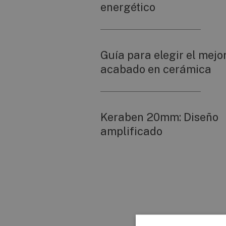
energético
Guía para elegir el mejo
acabado en cerámica
Keraben 20mm: Diseño
amplificado