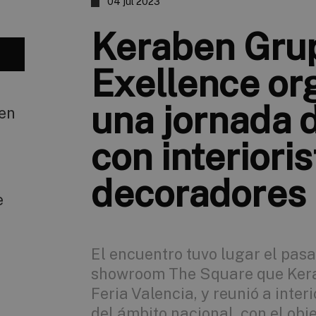
04 jul 2023
Keraben Grup
Exellence or
una jornada 
 en
con interioris
decoradores
e
El encuentro tuvo lugar el pasa
showroom The Square que Ker
Feria Valencia, y reunió a inter
del ámbito nacional, con el obj