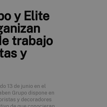
o y Elite
ganizan
de trabajo
tas y
do 13 de junio en el
aben Grupo dispone en
ioristas y decoradores
etivo de que conocieran