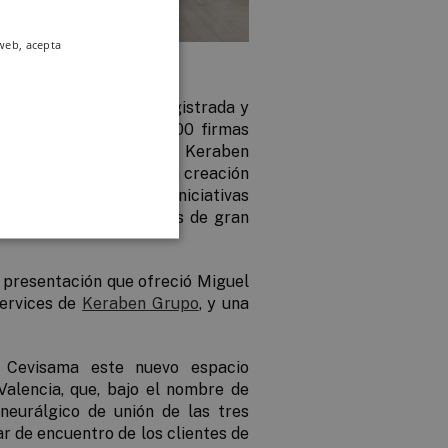
 web, acepta
 Lujo es una entidad registrada y
r, que engloba más de 100 firmas
re las que se encuentra Keraben
poyar a las marcas en la creación
ldo en todas aquellas iniciativas
dentro de los estándares de gran
a presentación que ofreció
Miguel
Services de
Keraben Grupo
, y una
 Cevisama este nuevo espacio
Valencia, que, bajo el nombre de
 neurálgico de unión de las tres
r de encuentro de los clientes de