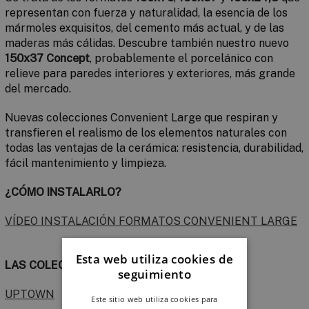
representan con fuerza y naturalidad, la esen­cia de los
mármoles exquisitos, del cemento más actual, y de las
maderas más cálidas. Descubre también nuestro nuevo
150x37 Concept
, probablemente el porcelánico con
relieve para paredes interiores y exteriores, más grande
del mercado.
Nuevas colecciones Convenient Large que respiran y
transfieren el realismo de los elementos naturales con
todas las ventajas de la cerámica: resistencia, durabilidad,
fácil mantenimiento y limpieza.
¿CÓMO INSTALARLO?
VÍDEO INSTALACIÓN FORMATOS CONVENIENT LARGE
Esta web utiliza cookies de
LAS COLECCIONES
seguimiento
UPTOWN
Este sitio web utiliza cookies para