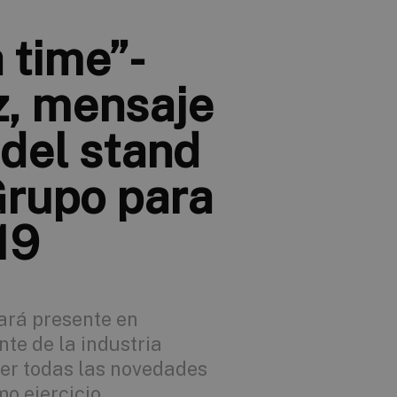
 time”-
z, mensaje
 del stand
Grupo para
19
ará presente en
te de la industria
er todas las novedades
o ejercicio.