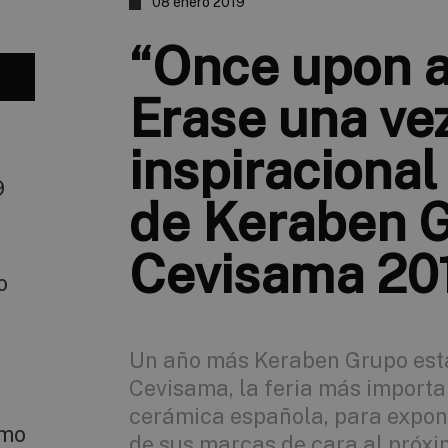
08 enero 2019
“Once upon a
Erase una ve
inspiracional
9
de Keraben 
Cevisama 20
o
Un año más Keraben Grupo est
Cevisama, la feria más importan
cerámica española, para expon
smo
de sus marcas de cara al próxim