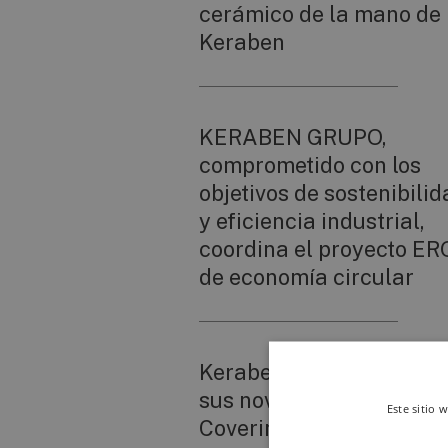
cerámico de la mano de
Keraben
KERABEN GRUPO,
comprometido con los
objetivos de sostenibili
y eficiencia industrial,
coordina el proyecto E
de economía circular
Keraben Grupo present
sus novedades en
Este sitio 
Coverings