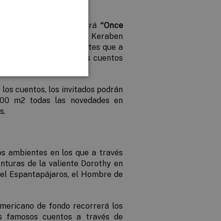
e su imponente stand será
“
Once
n los cuentos clásicos, Keraben
ido por distintos ambientes que a
acen una alegoría de los cuentos
ago de Oz.
 los cuentos, los invitados podrán
000 m
2
todas las novedades en
s.
tos ambientes en los que a través
enturas de la
valiente Dorothy
en
: el Espantapájaros, el Hombre de
americano de fondo recorrerá los
os famosos cuentos a través de