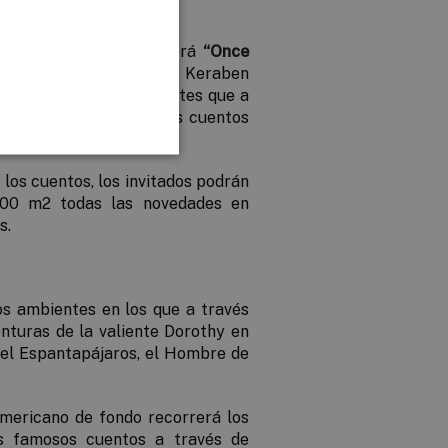
e su imponente stand será
“
Once
n los cuentos clásicos, Keraben
ido por distintos ambientes que a
acen una alegoría de los cuentos
ago de Oz.
 los cuentos, los invitados podrán
000 m
2
todas las novedades en
s.
tos ambientes en los que a través
enturas de la
valiente Dorothy
en
: el Espantapájaros, el Hombre de
americano de fondo recorrerá los
os famosos cuentos a través de