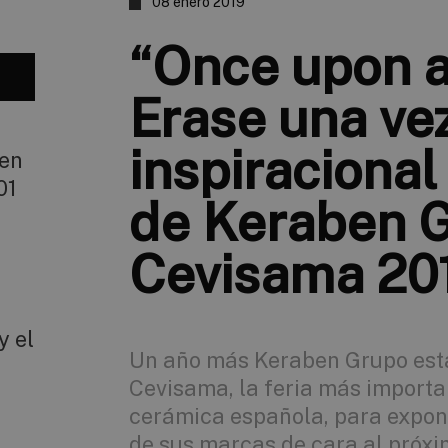
08 enero 2019
“Once upon a
Erase una ve
inspiracional
 en
01
de Keraben 
Cevisama 20
y el
Un año más Keraben Grupo est
Cevisama, la feria más importan
cerámica española, para expon
de sus marcas de cara al próxim