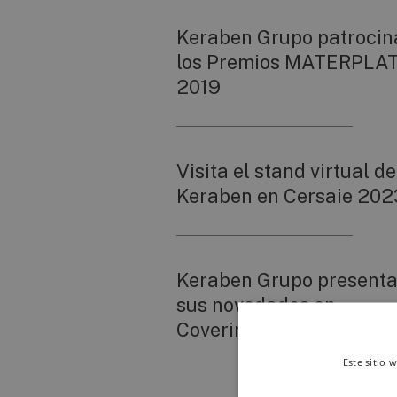
Keraben Grupo patrocin
los Premios MATERPLA
2019
Visita el stand virtual de
Keraben en Cersaie 202
Keraben Grupo present
sus novedades en
Coverings
Este sitio 