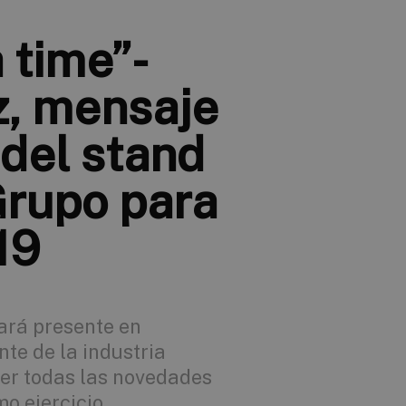
 time”-
z, mensaje
 del stand
Grupo para
19
ará presente en
te de la industria
er todas las novedades
o ejercicio.