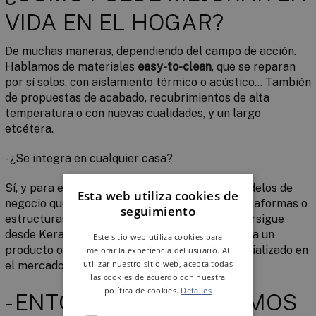
VIDA EN EL HOGAR?
De muchas maneras, dependiendo del campo de acción.
Hablamos de materiales
easy-to-clean
, que se reparan
por sí solos, con aislamiento térmico o acústico… También
de propuestas de acabado, recubrimientos de alta
temperatura o con nuevas cualidades, y un largo
etcétera.
- ¿Se integra en cualquier casa?
Sí, y para ello también se han desarrollado modelos de
Esta web utiliza cookies de
negocio que emplean dichos materiales en plataformas o
seguimiento
estructuras, intermediación que también se persigue
desde Keraben Grupo. De este modo dan lugar a un
Este sitio web utiliza cookies para
producto o servicio que termina siendo comercializado en
mejorar la experiencia del usuario. Al
utilizar nuestro sitio web, acepta todas
el mercado.
las cookies de acuerdo con nuestra
política de cookies.
Detalles
- ENTONCES… ¿HABLAMOS