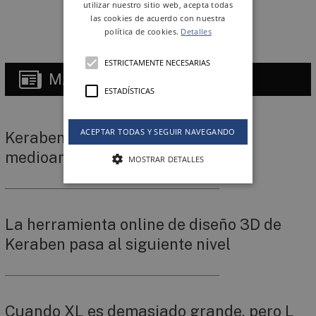
utilizar nuestro sitio web, acepta todas
las cookies de acuerdo con nuestra
política de cookies.
Detalles
ESTRICTAMENTE NECESARIAS
MÁS
NOTICIAS
ESTADÍSTICAS
ACEPTAR TODAS Y SEGUIR NAVEGANDO
Keraben Grupo intensifica su RSC
medioambiental
MOSTRAR DETALLES
La herramienta online de diseño 3D de
Keraben pasa al siguiente nivel
Cuando XL es demasiado grande, pero L