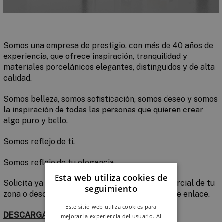
Somos una empresa de prestigio, con más de 40 años de
experiencia, que ofrece inspiración, tranquilidad y
materiales porcelánicos elegantes, distinguidos y de alta
calidad.
Somos belleza, somos sofisticación, somos deseo y somos
la inspiración de todas las personas que quieren crear
algo puro y bello.
Somos reflejo de ti.
Somos reflejo de tu elegancia.
Esta web utiliza cookies de
Solicita ya el catálogo físico al delegado comercial de tu
seguimiento
zona o descárgalo en PDF a través del siguiente enlace.
Este sitio web utiliza cookies para
DESCARGAR CATÁLOGO
mejorar la experiencia del usuario. Al