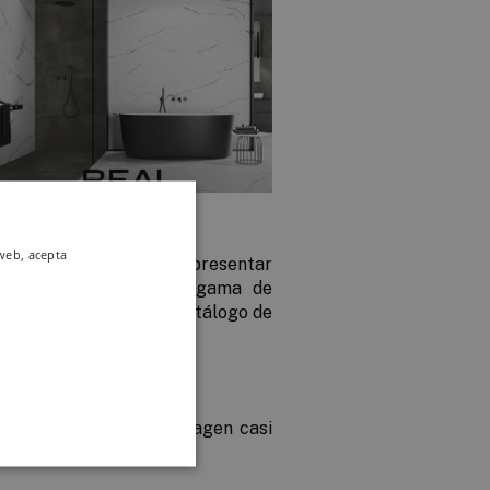
 web, acepta
zo y cromprobar cómo presentar
s creados con toda la gama de
ñados de un extenso catálogo de
 espacio.
sos
y obtendrás una imagen casi