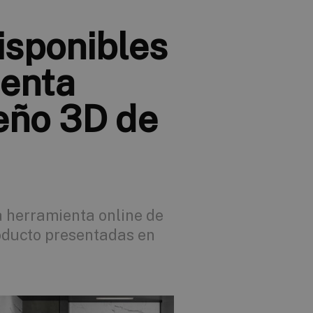
isponibles
ienta
seño 3D de
a herramienta online de
oducto presentadas en