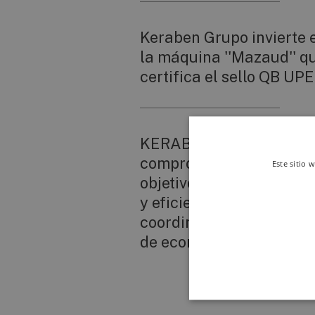
Keraben Grupo invierte 
la máquina ''Mazaud'' q
certifica el sello QB UP
KERABEN GRUPO,
comprometido con los
Este sitio 
objetivos de sostenibili
y eficiencia industrial,
coordina el proyecto E
de economía circular