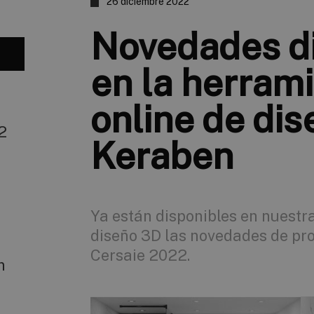
26 diciembre 2022
Novedades d
en la herram
online de di
2
Keraben
Ya están disponibles en nuestr
diseño 3D las novedades de pr
Cersaie 2022.
n