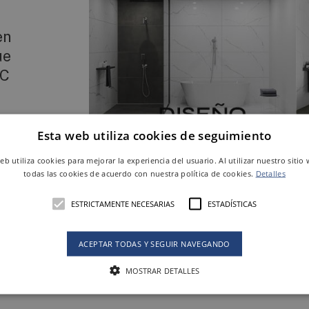
en
ue
EC
Esta web utiliza cookies de seguimiento
web utiliza cookies para mejorar la experiencia del usuario. Al utilizar nuestro sitio
Tómate un minuto para echarle un vista
todas las cookies de acuerdo con nuestra política de cookies.
Detalles
dad
rápidamente a tus clientes ambiente
materiales cerámicos de Keraben, acompa
ESTRICTAMENTE NECESARIAS
ESTADÍSTICAS
atrezzo actual para la decoración de cada
ROS
Además, ¡es MUY fácil de utilizar!
ACEPTAR TODAS Y SEGUIR NAVEGANDO
Tan solo tienes que seguir
3 sencillos pa
MOSTRAR DETALLES
real de cómo quedará el espacio: