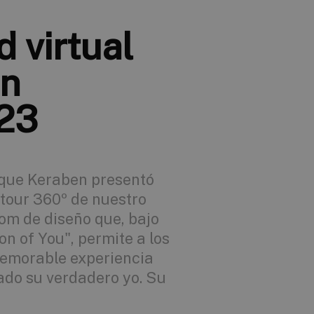
d virtual
en
23
 que Keraben presentó
tour 360º de nuestro
om de diseño que, bajo
on of You", permite a los
memorable experiencia
jado su verdadero yo. Su