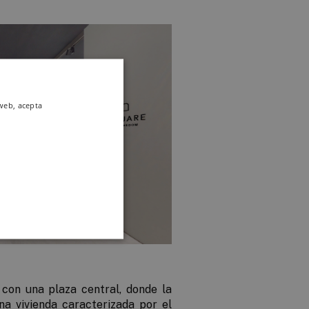
 web, acepta
 con una plaza central, donde la
a vivienda caracterizada por el