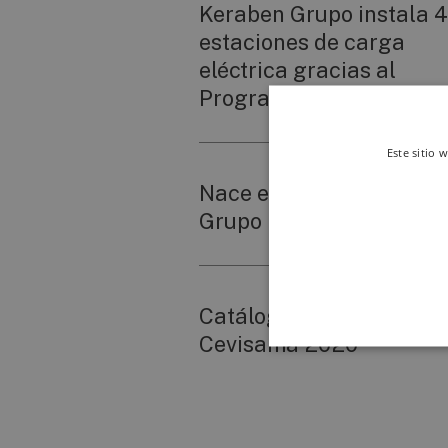
Keraben Grupo instala 4
estaciones de carga
eléctrica gracias al
Programa MOVES III
Este sitio 
Nace el Campus Kerabe
Grupo
Catálogo de Novedades
Cevisama 2020