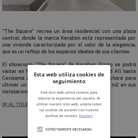
"The Square" recrea un área residencial con una plaza
central, donde la marca Keraben está representada por
una vivienda caracterizada por el valor de la
elegancia
,
que es un reflejo de los espacios ideales de sus clientes.
El showroom “The Square” de Keraben Grupo
se podrá
visitar
en Feria Valencia (Pabellón 6Bis - Stand A1)
hasta
Esta web utiliza cookies de
Cevisama 2024
, tiempo que la firma aprovechará para
seguimiento
ultimar un nuevo showroom de más de 3.000 m
2
en sus
instalaciones de Nules.
Este sitio web utiliza cookies para
mejorar la experiencia del usuario. Al
utilizar nuestro sitio web, acepta todas
IR AL TOUR 360º
las cookies de acuerdo con nuestra
política de cookies.
Detalles
ESTRICTAMENTE NECESARIAS