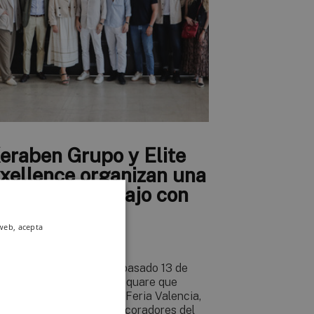
eraben Grupo y Elite
xellence organizan una
ornada de trabajo con
nterioristas y
 web, acepta
ecoradores
 encuentro tuvo lugar el pasado 13 de
nio en el showroom The Square que
raben Grupo dispone en Feria Valencia,
reunió a interioristas y decoradores del