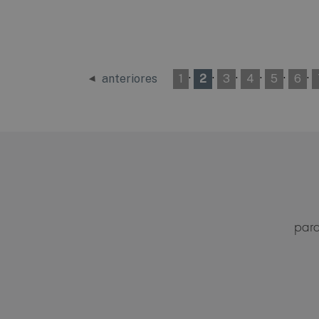
·
·
·
·
·
·
anteriores
1
2
3
4
5
6
para