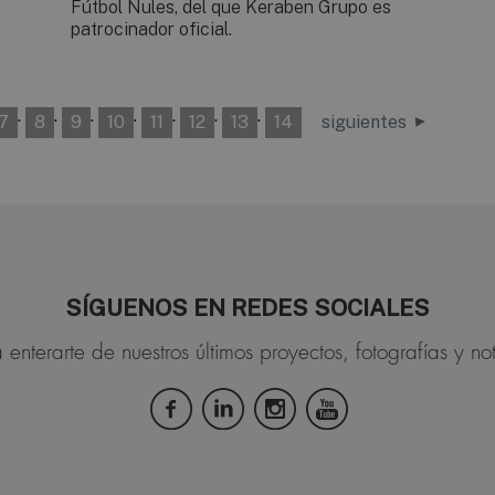
Fútbol Nules, del que Keraben Grupo es
patrocinador oficial.
·
·
·
·
·
·
·
7
8
9
10
11
12
13
14
siguientes
SÍGUENOS EN REDES SOCIALES
 enterarte de nuestros últimos proyectos, fotografías y not