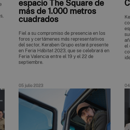
espacio The Square de
C
e
más de 1.000 metros
s,
cuadrados
Ke
co
es
Fiel a su compromiso de presencia en los
su
foros y certámenes más representativos
añ
del sector, Keraben Grupo estará presente
el
en Feria Hábitat 2023, que se celebrará en
co
Feria Valencia entre el 19 y el 22 de
id
septiembre.
05 julio 2023
04