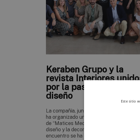
Keraben Grupo y la
revista Interiores unido
por la pasión por el
diseño
Este sitio 
La compañía, junto con la revista Interior
ha organizado una jornada que bajo el tít
de “Matices Mediterráneo” ha unido el
diseño y la decoración de interiores. El
encuentro se ha celebrado en el showro