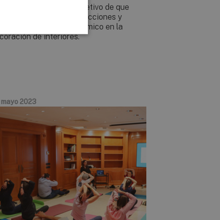
bito nacional, con el objetivo de que
nocieran las últimas colecciones y
ndencias del sector cerámico en la
coración de interiores.
 mayo 2023