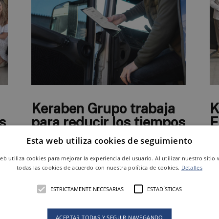
Keraben Grupo trabaja
K
s
para reducir los tiempos
E
de espera de los
j
Esta web utiliza cookies de seguimiento
transportistas
i
web utiliza cookies para mejorar la experiencia del usuario. Al utilizar nuestro sitio
d
todas las cookies de acuerdo con nuestra política de cookies.
Detalles
es,
En aras de mejora de la eficiencia, la
ulo
compañía ha puesto en marcha el proyecto
El
ESTRICTAMENTE NECESARIAS
ESTADÍSTICAS
Truckload, una solución para la reserva de
ju
hora de carga mediante la cita previa que
Ke
om
va a permitir a clientes y transpor­tistas
y 
ACEPTAR TODAS Y SEGUIR NAVEGANDO