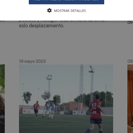
en
tener prioridad a la hora de cargar. Además,
ám
los transportistas que trabajan para
co
MOSTRAR DETALLES
distintos clientes podrán también agrupar
te
tos
pedidos y recoger todo el material en un
de
solo desplazamiento.
19 mayo 2023
09