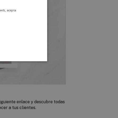
 web, acepta
siguiente enlace y descubre todas
cer a tus clientes.