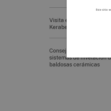
Este sitio 
Visita el stand virtual de
Keraben en Cersaie 202
Consejos para instalar l
sistemas de nivelación 
baldosas cerámicas