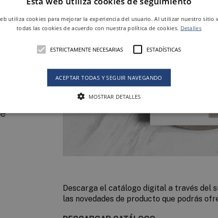
Esta web utiliza cookies de seguimiento
web utiliza cookies para mejorar la experiencia del usuario. Al utilizar nuestro sitio
todas las cookies de acuerdo con nuestra política de cookies.
Detalles
ESTRICTAMENTE NECESARIAS
ESTADÍSTICAS
1
ACEPTAR TODAS Y SEGUIR NAVEGANDO
MOSTRAR DETALLES
os
de
Descarga el catálogo digital a través del 
las novedades de producto que podrás ofre