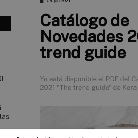
04 jun 2021
Catálogo de
Novedades 20
trend guide
S!
Ya está disponible el PDF del 
2021 "The trend guide" de Kera
á
las