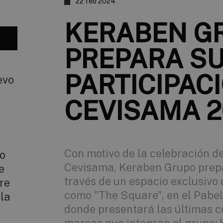
22 feb 2024
KERABEN G
PREPARA S
PARTICIPAC
evo
CEVISAMA 2
Con motivo de la celebración de
lo
Cevisama, Keraben Grupo prepa
e
través de un espacio exclusivo
ire
como "The Square", en el Pabell
 la
donde presentará las últimas co