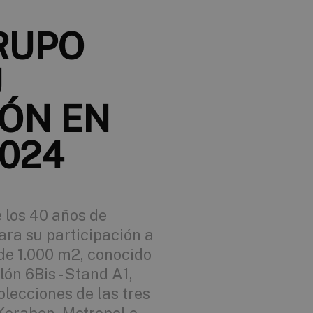
RUPO
U
IÓN EN
024
 los 40 años de
ra su participación a
 de 1.000 m2, conocido
ón 6Bis - Stand A1,
lecciones de las tres