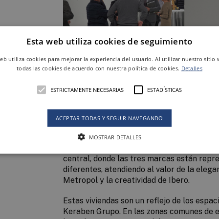
Esta web utiliza cookies de seguimiento
web utiliza cookies para mejorar la experiencia del usuario. Al utilizar nuestro sitio
todas las cookies de acuerdo con nuestra política de cookies.
Detalles
ESTRICTAMENTE NECESARIAS
ESTADÍSTICAS
Keraben Grupo, con presencia en más de 1
una amplia red de distribución, colaborado
ACEPTAR TODAS Y SEGUIR NAVEGANDO
el punto de encuentro con todos ellos par
MOSTRAR DETALLES
El showroom de Keraben Grupo recrea un á
central, donde las tres marcas están repr
diferentes, atendiendo al valor de la elega
Metropol y la creatividad de Ibero.
Estas viviendas son un reflejo de los espaci
Keraben Grupo. En las zonas comunes de e