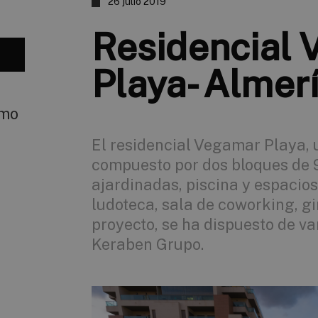
26 julio 2019
Residencial
Playa- Almer
smo
El residencial Vegamar Playa, 
compuesto por dos bloques de 9
ajardinadas, piscina y espaci
ludoteca, sala de coworking, gi
proyecto, se ha dispuesto de va
Keraben Grupo.