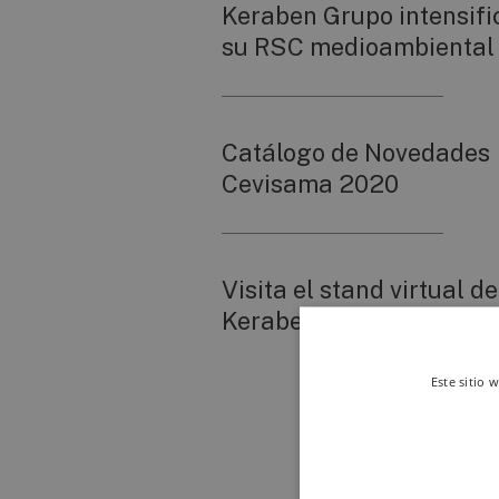
Keraben Grupo intensifi
su RSC medioambiental
Catálogo de Novedades
Cevisama 2020
Visita el stand virtual de
Keraben en Cersaie 202
Este sitio 