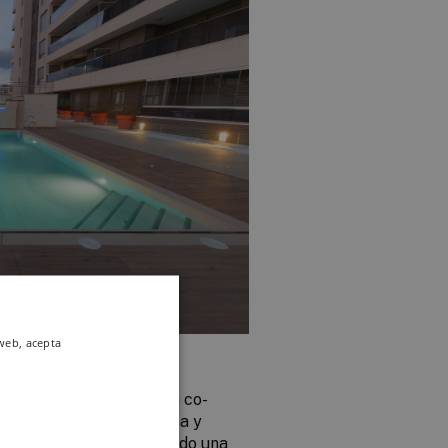
 web, acepta
en
en la ludoteca, la sala co-
dencial, la zona de piscina y
es y el spa, se ha utilizado una