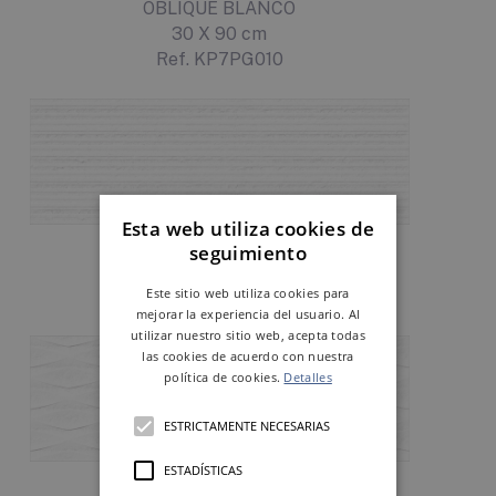
OBLIQUE BLANCO
30 X 90 cm
Ref. KP7PG010
Esta web utiliza cookies de
STRATA BLANCO
seguimiento
30 X 90 cm
Este sitio web utiliza cookies para
Ref. KP7PG020
mejorar la experiencia del usuario. Al
utilizar nuestro sitio web, acepta todas
las cookies de acuerdo con nuestra
política de cookies.
Detalles
ESTRICTAMENTE NECESARIAS
ESTADÍSTICAS
OCEANIC BLANCO