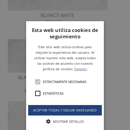
BLANCO MATE
30 X 90 cm
Ref. KJNPG010
Esta web utiliza cookies de
seguimiento
Este sitio web utiliza cookies para
mejorar la experiencia del usuario. Al
utilizar nuestro sitio web, acepta todas
las cookies de acuerdo con nuestra
política de cookies.
Detalles
BLANCO BRILLO (PB)
ESTRICTAMENTE NECESARIAS
30 X 60 cm
Ref. KJN05000
ESTADÍSTICAS
ACEPTAR TODAS Y SEGUIR NAVEGANDO
MOSTRAR DETALLES